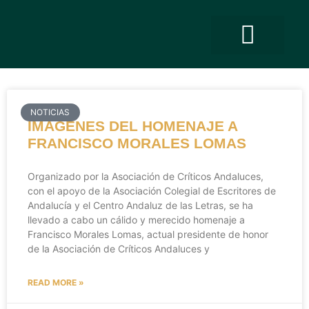
QUIÉNES SOMO
PREMIO ANDALUCÍA DE LA CRÍT
NOTICIAS
IMÁGENES DEL HOMENAJE A
FRANCISCO MORALES LOMAS
Organizado por la Asociación de Críticos Andaluces,
con el apoyo de la Asociación Colegial de Escritores de
Andalucía y el Centro Andaluz de las Letras, se ha
llevado a cabo un cálido y merecido homenaje a
Francisco Morales Lomas, actual presidente de honor
de la Asociación de Críticos Andaluces y
READ MORE »