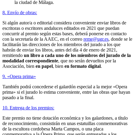
la ciudad de Málaga.
8. Envío de obras:
Si algún autor/a o editorial considera conveniente enviar libros de
escritoras o escritores andaluces editados en 2021 que puedan
concurrir al premio según estas bases, deberá ponerse en contacto
con la secretaría de la AAEC, en el correo
reme@ugr.es
, donde se le
facilitarán las direcciones de los miembros del jurado a los que
habrán de enviar los libros, antes del día 4 de enero de 2021,
remitiendo
un libro a cada uno de los miembros del jurado de la
modalidad correspondiente
, que no serán devueltos por la
Asociación, bien
en papel
, bien
en formato digital
.
9. «Opera prima»
También podrá concederse el galardón especial a la mejor «Opera
prima» si el jurado lo estima conveniente, entre las obras que hayan
pasado a la final.
10. Entrega de los premios:
Este premio no tiene dotación económica y los galardones, a título
de reconocimiento, consistirán en unas estatuillas conmemorativas
de la escultora cordobesa Marta Campos, o una placa
conmemorativa a la Ópera Prima, que serán entregadas a los