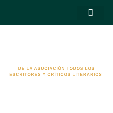
QUIÉNES SOMO
PREMIO ANDALUCÍA DE LA CRÍT
Hazte Socio
DE LA ASOCIACIÓN TODOS LOS
ESCRITORES Y CRÍTICOS LITERARIOS