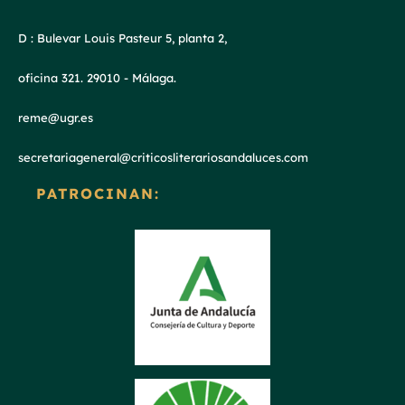
D : Bulevar Louis Pasteur 5, planta 2,
oficina 321. 29010 - Málaga.
reme@ugr.es
secretariageneral@criticosliterariosandaluces.com
PATROCINAN: