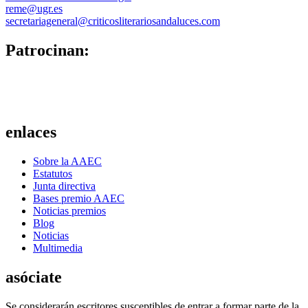
reme@ugr.es
secretariageneral@criticosliterariosandaluces.com
Patrocinan:
enlaces
Sobre la AAEC
Estatutos
Junta directiva
Bases premio AAEC
Noticias premios
Blog
Noticias
Multimedia
asóciate
Se considerarán escritores susceptibles de entrar a formar parte de la