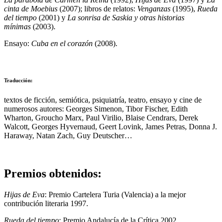
cinta de Moebius
(2007); libros de relatos:
Venganzas
(1995),
Rueda
del tiempo
(2001) y
La sonrisa de Saskia y otras historias
mínimas
(2003).
Ensayo:
Cuba en el corazón
(2008).
Traducción:
textos de ficción, semiótica, psiquiatría, teatro, ensayo y cine de
numerosos autores: Georges Simenon, Tibor Fischer, Edith
Wharton, Groucho Marx, Paul Virilio, Blaise Cendrars, Derek
Walcott, Georges Hyvernaud, Geert Lovink, James Petras, Donna J.
Haraway, Natan Zach, Guy Deutscher…
Premios obtenidos:
Hijas de Eva
: Premio Cartelera Turia (Valencia) a la mejor
contribución literaria 1997.
Rueda del tiempo
: Premio Andalucía de la Crítica 2002.