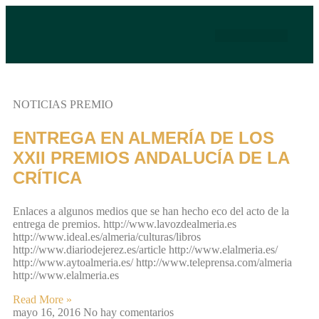
PREMIO ANDALUCÍA DE LA CRÍTICA
NOTICIAS PREMIO
ENTREGA EN ALMERÍA DE LOS
XXII PREMIOS ANDALUCÍA DE LA
CRÍTICA
Enlaces a algunos medios que se han hecho eco del acto de la
entrega de premios. http://www.lavozdealmeria.es
http://www.ideal.es/almeria/culturas/libros
http://www.diariodejerez.es/article http://www.elalmeria.es/
http://www.aytoalmeria.es/ http://www.teleprensa.com/almeria
http://www.elalmeria.es
Read More »
mayo 16, 2016
No hay comentarios