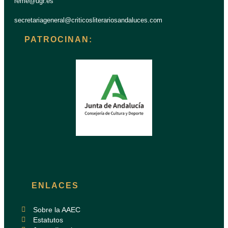
reme@ugr.es
secretariageneral@criticosliterariosandaluces.com
PATROCINAN:
ENLACES
Sobre la AAEC
Estatutos