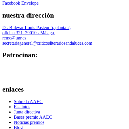
Facebook
Envelope
nuestra dirección
D : Bulevar Louis Pasteur 5, planta 2,
oficina 321. 29010 - Málaga.
reme@ugr.es
secretariageneral@criticosliterariosandaluces.com
Patrocinan:
enlaces
Sobre la AAEC
Estatutos
Junta directiva
Bases premio AAEC
Noticias premios
Blog