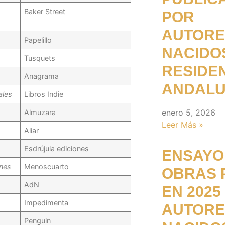
Baker Street
POR
AUTORE
Papelillo
NACIDO
Tusquets
RESIDE
Anagrama
ANDALU
ales
Libros Indie
enero 5, 2026
Almuzara
Leer Más »
Aliar
Esdrújula ediciones
ENSAYO:
rnes
Menoscuarto
OBRAS 
AdN
EN 2025
Impedimenta
AUTORE
Penguin