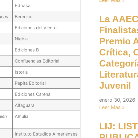
Leer Más »
Edhasa
inas
Berenice
La AAEC
Ediciones del Viento
Finalista
Niebla
Premio A
Ediciones B
Crítica,
Confluencias Editorial
Categorí
Istoria
Literatur
Pepita Editorial
Juvenil
Ediciones Carena
enero 30, 2026
Alfaguara
Leer Más »
ién
Alhulia
LIJ: LI
Instituto Estudios Almerienses
PUBLICA