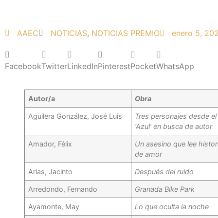
AAEC
NOTICIAS
,
NOTICIAS PREMIO
enero 5, 20
Facebook
Twitter
LinkedIn
Pinterest
Pocket
WhatsApp
Autor/a
Obra
Aguilera González, José Luis
Tres personajes desde el
‘Azul’ en busca de autor
Amador, Félix
Un asesino que lee histor
de amor
Arias, Jacinto
Después del ruido
Arredondo, Fernando
Granada Bike Park
Ayamonte, May
Lo que oculta la noche