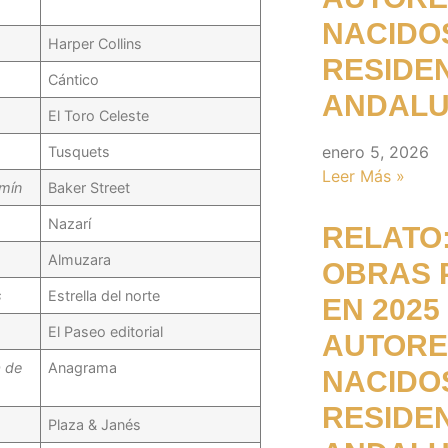
NACIDO
Harper Collins
RESIDE
Cántico
ANDALU
El Toro Celeste
enero 5, 2026
Tusquets
Leer Más »
zmín
Baker Street
Nazarí
RELATO:
Almuzara
OBRAS 
s
Estrella del norte
EN 2025
El Paseo editorial
AUTORE
a de
Anagrama
NACIDO
RESIDE
Plaza & Janés