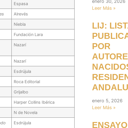
enero 30, 2026
Espasa
Leer Más »
es
Alrevés
LIJ: LI
Niebla
PUBLICA
Fundación Lara
POR
Nazarí
AUTORE
Nazarí
NACIDO
Esdrújula
RESIDE
Roca Editorial
ANDALU
Grijalbo
enero 5, 2026
Harper Collins Ibérica
Leer Más »
N de Novela
ado
Esdrújula
ENSAYO: