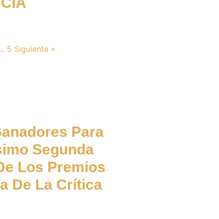
CÍA
…
5
Siguiente »
as Recientes
Ganadores Para
ésimo Segunda
De Los Premios
a De La Crítica