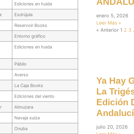
ANDALU
Ediciones en huida
a
Esdrújula
enero 5, 2026
Leer Más »
Reservoir Books
« Anterior
1
2
3
Entorno gráfico
Notici
Ediciones en huida
Pábilo
Averso
Ya Hay 
La Caja Books
La Trig
Ediciones del viento
Edición 
r
Almuzara
Andalucí
Navaja suiza
julio 20, 2026
Onuba