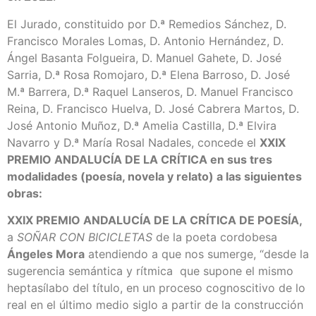
El Jurado, constituido por D.ª Remedios Sánchez, D.
Francisco Morales Lomas, D. Antonio Hernández, D.
Ángel Basanta Folgueira, D. Manuel Gahete, D. José
Sarria, D.ª Rosa Romojaro, D.ª Elena Barroso, D. José
M.ª Barrera, D.ª Raquel Lanseros, D. Manuel Francisco
Reina, D. Francisco Huelva, D. José Cabrera Martos, D.
José Antonio Muñoz, D.ª Amelia Castilla, D.ª Elvira
Navarro y D.ª María Rosal Nadales, concede el
XXIX
PREMIO ANDALUCÍA DE LA CRÍTICA en sus tres
modalidades (poesía, novela y relato) a las siguientes
obras:
XXIX PREMIO ANDALUCÍA DE LA CRÍTICA DE POESÍA,
a
SOÑAR CON BICICLETAS
de la poeta cordobesa
Ángeles Mora
atendiendo a que nos sumerge, “desde la
sugerencia semántica y rítmica que supone el mismo
heptasílabo del título, en un proceso cognoscitivo de lo
real en el último medio siglo a partir de la construcción