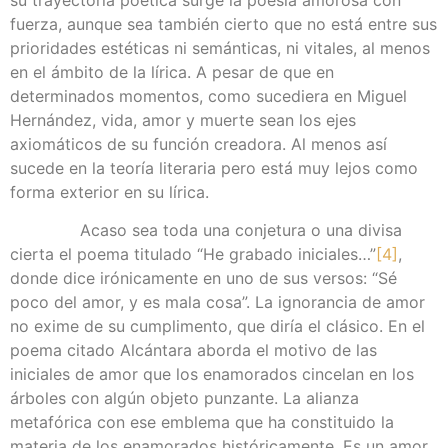
su trayectoria poética surge la poesía amorosa con
fuerza, aunque sea también cierto que no está entre sus
prioridades estéticas ni semánticas, ni vitales, al menos
en el ámbito de la lírica. A pesar de que en
determinados momentos, como sucediera en Miguel
Hernández, vida, amor y muerte sean los ejes
axiomáticos de su función creadora. Al menos así
sucede en la teoría literaria pero está muy lejos como
forma exterior en su lírica.
Acaso sea toda una conjetura o una divisa
cierta el poema titulado “He grabado iniciales…”
[4]
,
donde dice irónicamente en uno de sus versos: “Sé
poco del amor, y es mala cosa”. La ignorancia de amor
no exime de su cumplimento, que diría el clásico. En el
poema citado Alcántara aborda el motivo de las
iniciales de amor que los enamorados cincelan en los
árboles con algún objeto punzante. La alianza
metafórica con ese emblema que ha constituido la
materia de los enamorados históricamente. Es un amor