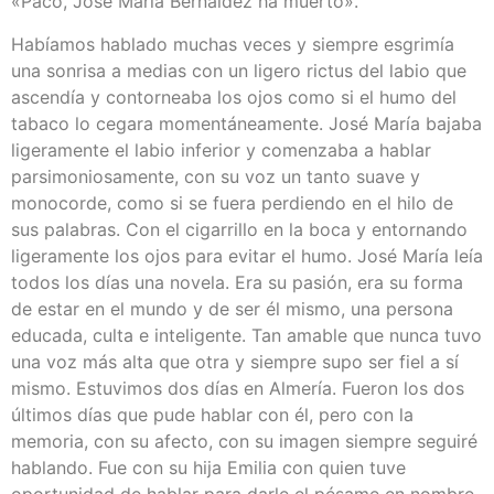
«Paco, José María Bernáldez ha muerto».
Habíamos hablado muchas veces y siempre esgrimía
una sonrisa a medias con un ligero rictus del labio que
ascendía y contorneaba los ojos como si el humo del
tabaco lo cegara momentáneamente. José María bajaba
ligeramente el labio inferior y comenzaba a hablar
parsimoniosamente, con su voz un tanto suave y
monocorde, como si se fuera perdiendo en el hilo de
sus palabras. Con el cigarrillo en la boca y entornando
ligeramente los ojos para evitar el humo. José María leía
todos los días una novela. Era su pasión, era su forma
de estar en el mundo y de ser él mismo, una persona
educada, culta e inteligente. Tan amable que nunca tuvo
una voz más alta que otra y siempre supo ser fiel a sí
mismo. Estuvimos dos días en Almería. Fueron los dos
últimos días que pude hablar con él, pero con la
memoria, con su afecto, con su imagen siempre seguiré
hablando. Fue con su hija Emilia con quien tuve
oportunidad de hablar para darle el pésame en nombre